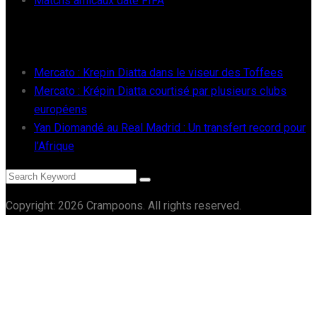
Matchs amicaux date FIFA
RÉCENTS
Mercato : Krepin Diatta dans le viseur des Toffees
Mercato : Krépin Diatta courtisé par plusieurs clubs
européens
Yan Diomandé au Real Madrid : Un transfert record pour
l’Afrique
Copyright: 2026 Crampoons. All rights reserved.