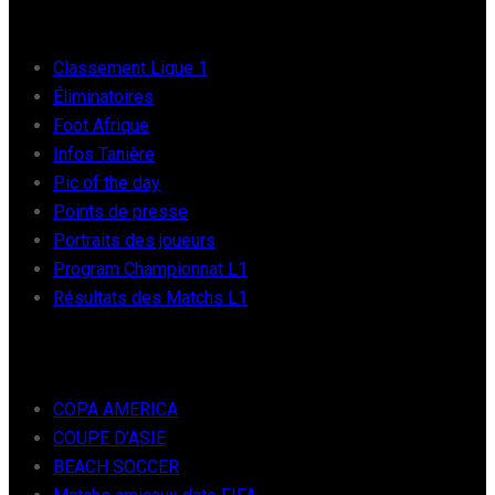
FOOT AFRIQUE
Classement Ligue 1
Éliminatoires
Foot Afrique
Infos Tanière
Pic of the day
Points de presse
Portraits des joueurs
Program Championnat L1
Résultats des Matchs L1
FOOT INTER
COPA AMERICA
COUPE D’ASIE
BEACH SOCCER