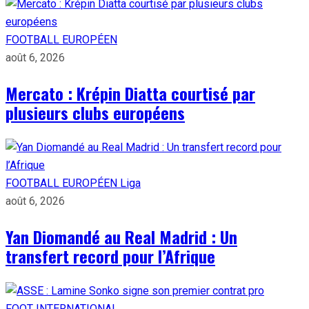
FOOTBALL EUROPÉEN
août 6, 2026
Mercato : Krépin Diatta courtisé par
plusieurs clubs européens
FOOTBALL EUROPÉEN
Liga
août 6, 2026
Yan Diomandé au Real Madrid : Un
transfert record pour l’Afrique
FOOT INTERNATIONAL