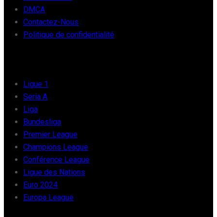
DMCA
Contactez-Nous
Politique de confidentialité
FOOT EUROPE
Ligue 1
Seria A
Liga
Bundesliga
Premier League
Champions League
Conférence League
Ligue des Nations
Euro 2024
Europa League