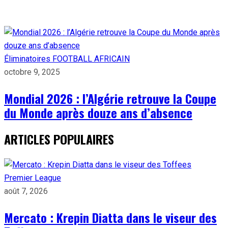
Éliminatoires
FOOTBALL AFRICAIN
octobre 9, 2025
Mondial 2026 : l’Algérie retrouve la Coupe
du Monde après douze ans d’absence
ARTICLES POPULAIRES
Premier League
août 7, 2026
Mercato : Krepin Diatta dans le viseur des