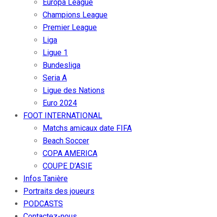
Europa League
Champions League
Premier League
Liga
Ligue 1
Bundesliga
Seria A
Ligue des Nations
Euro 2024
FOOT INTERNATIONAL
Matchs amicaux date FIFA
Beach Soccer
COPA AMERICA
COUPE D’ASIE
Infos Tanière
Portraits des joueurs
PODCASTS
Contactez-nous