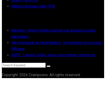
BEACH SOCCER
Matchs amicaux date FIFA
RÉCENTS
Mercato : Krépin Diatta courtisé par plusieurs clubs
européens
Yan Diomandé au Real Madrid : Un transfert record pour
l’Afrique
ASSE : Lamine Sonko signe son premier contrat pro
Copyright: 2026 Crampoons. All rights reserved.