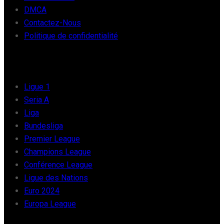
DMCA
Contactez-Nous
Politique de confidentialité
FOOT EUROPE
Ligue 1
Seria A
Liga
Bundesliga
Premier League
Champions League
Conférence League
Ligue des Nations
Euro 2024
Europa League