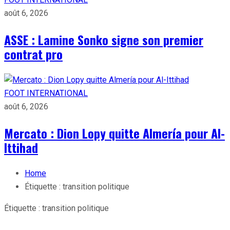
août 6, 2026
ASSE : Lamine Sonko signe son premier
contrat pro
FOOT INTERNATIONAL
août 6, 2026
Mercato : Dion Lopy quitte Almería pour Al-
Ittihad
Home
Étiquette :
transition politique
Étiquette :
transition politique