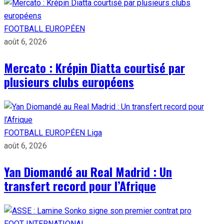
FOOTBALL EUROPÉEN
août 6, 2026
Mercato : Krépin Diatta courtisé par
plusieurs clubs européens
FOOTBALL EUROPÉEN
Liga
août 6, 2026
Yan Diomandé au Real Madrid : Un
transfert record pour l’Afrique
FOOT INTERNATIONAL