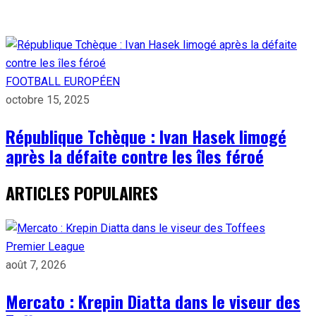
FOOTBALL EUROPÉEN
octobre 15, 2025
République Tchèque : Ivan Hasek limogé
après la défaite contre les îles féroé
ARTICLES POPULAIRES
Premier League
août 7, 2026
Mercato : Krepin Diatta dans le viseur des