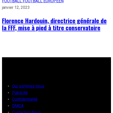
FOOTBALL
FOOTBALL EUROPÉEN
janvier 12, 2023
Florence Hardouin, directrice générale de
la FFF, mise à pied à titre conservatoire
À PROPOS
Qui sommes nous
Publicité
Confidentialité
DMCA
Contactez-Nous