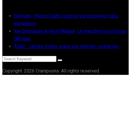
RÉCENTS
Mercato : Krépin Diatta courtisé par plusieurs clubs
européens
Yan Diomandé au Real Madrid : Un transfert record pour
l’Afrique
ASSE : Lamine Sonko signe son premier contrat pro
Copyright: 2026 Crampoons. All rights reserved.