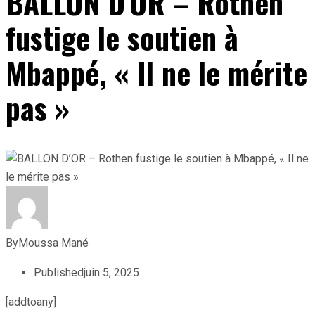
BALLON D’OR – Rothen
fustige le soutien à
Mbappé, « Il ne le mérite
pas »
By
Moussa Mané
Published
juin 5, 2025
[addtoany]