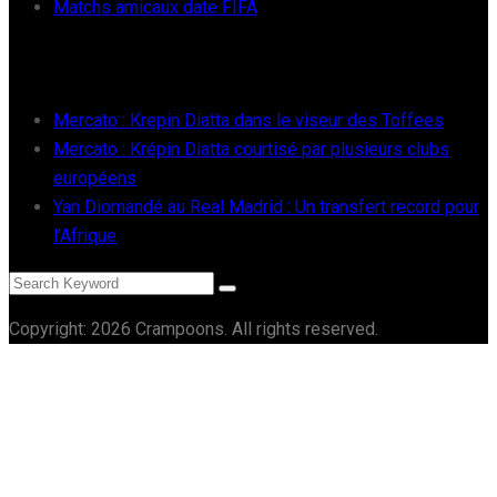
Matchs amicaux date FIFA
RÉCENTS
Mercato : Krepin Diatta dans le viseur des Toffees
Mercato : Krépin Diatta courtisé par plusieurs clubs
européens
Yan Diomandé au Real Madrid : Un transfert record pour
l’Afrique
Copyright: 2026 Crampoons. All rights reserved.