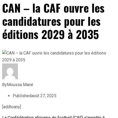
CAN – la CAF ouvre les
candidatures pour les
éditions 2029 à 2035
By
Moussa Mané
Published
août 27, 2025
[addtoany]
La Confédération africaine de football (CAF) s’apprête à