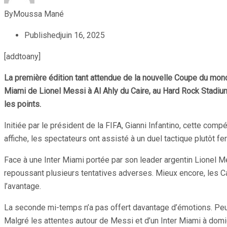
By
Moussa Mané
Published
juin 16, 2025
[addtoany]
La première édition tant attendue de la nouvelle Coupe du mond
Miami de Lionel Messi à Al Ahly du Caire, au Hard Rock Stadium, 
les points.
Initiée par le président de la FIFA, Gianni Infantino, cette com
affiche, les spectateurs ont assisté à un duel tactique plutôt fe
Face à une Inter Miami portée par son leader argentin Lionel Mes
repoussant plusieurs tentatives adverses. Mieux encore, les Ca
l’avantage.
La seconde mi-temps n’a pas offert davantage d’émotions. Peu d
Malgré les attentes autour de Messi et d’un Inter Miami à domic