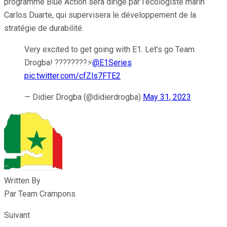
programme Blue Action sera dirigé par l’écologiste marin
Carlos Duarte, qui supervisera le développement de la
stratégie de durabilité.
Very excited to get going with E1. Let’s go Team
Drogba! ????????⚡️
@E1Series
pic.twitter.com/cfZls7FTE2
— Didier Drogba (@didierdrogba)
May 31, 2023
Written By
Par Team Crampons
Suivant