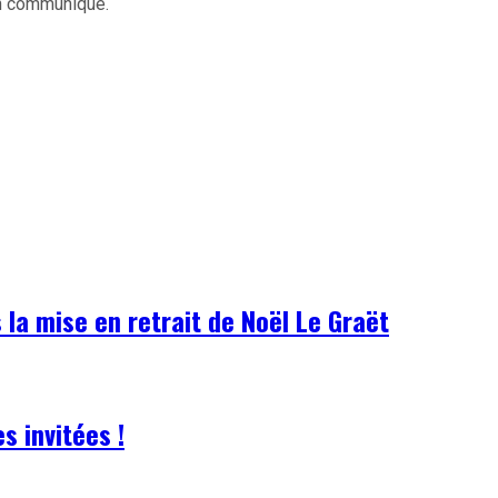
 un communiqué.
 la mise en retrait de Noël Le Graët
s invitées !