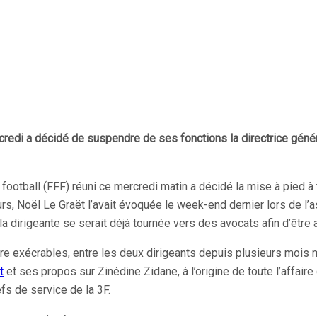
credi a décidé de suspendre de ses fonctions la directrice génér
football (FFF) réuni ce mercredi matin a décidé la mise à pied à 
 jours, Noël Le Graët l’avait évoquée le week-end dernier lors d
, la dirigeante se serait déjà tournée vers des avocats afin d’êt
re exécrables, entre les deux dirigeants depuis plusieurs mois m
t
et ses propos sur Zinédine Zidane, à l’origine de toute l’affair
fs de service de la 3F.