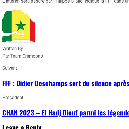
L’intérim sera assuré par Philippe Diallo, indique la FFF dans
Written By
Par Team Crampons
Suivant
FFF : Didier Deschamps sort du silence après
Précédent
CHAN 2023 – El Hadj Diouf parmi les légende
Leave a Reply