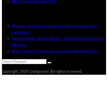
Matchs amicaux date FIFA
RÉCENTS
Mercato : Krépin Diatta courtisé par plusieurs clubs
européens
Yan Diomandé au Real Madrid : Un transfert record pour
l’Afrique
ASSE : Lamine Sonko signe son premier contrat pro
Copyright: 2026 Crampoons. All rights reserved.