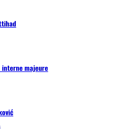
ttihad
se interne majeure
ković