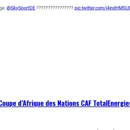
age.
@SkySportDE
????????????????
pic.twitter.com/j4indHMSU
 Coupe d’Afrique des Nations CAF TotalEnergie