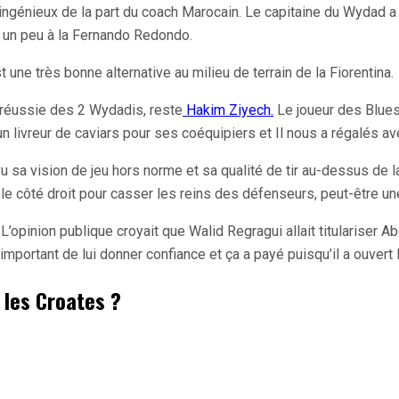
très ingénieux de la part du coach Marocain. Le capitaine du Wydad
t, un peu à la Fernando Redondo.
une très bonne alternative au milieu de terrain de la Fiorentina.
n réussie des 2 Wydadis, reste
Hakim Ziyech.
Le joueur des Blues 
livreur de caviars pour ses coéquipiers et Il nous a régalés av
u sa vision de jeu hors norme et sa qualité de tir au-dessus de la
 côté droit pour casser les reins des défenseurs, peut-être une
’opinion publique croyait que Walid Regragui allait titulariser Ab
ès important de lui donner confiance et ça a payé puisqu’il a ouvert
 les Croates ?