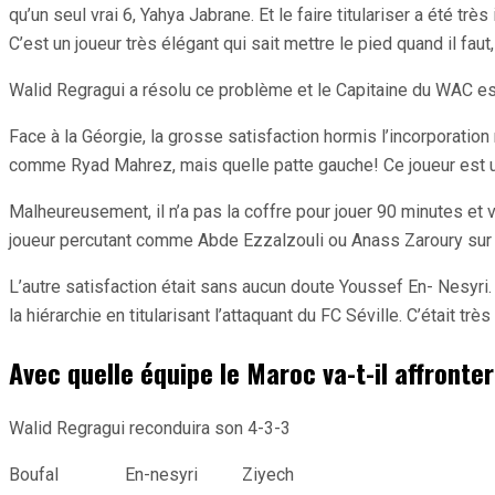
qu’un seul vrai 6, Yahya Jabrane. Et le faire titulariser a été 
C’est un joueur très élégant qui sait mettre le pied quand il fau
Walid Regragui a résolu ce problème et le Capitaine du WAC est 
Face à la Géorgie, la grosse satisfaction hormis l’incorporatio
comme Ryad Mahrez, mais quelle patte gauche! Ce joueur est un 
Malheureusement, il n’a pas la coffre pour jouer 90 minutes et v
joueur percutant comme Abde Ezzalzouli ou Anass Zaroury sur le
L’autre satisfaction était sans aucun doute Youssef En- Nesyri. L
la hiérarchie en titularisant l’attaquant du FC Séville. C’était tr
Avec quelle équipe le Maroc va-t-il affronter
Walid Regragui reconduira son 4-3-3
Boufal En-nesyri Ziyech