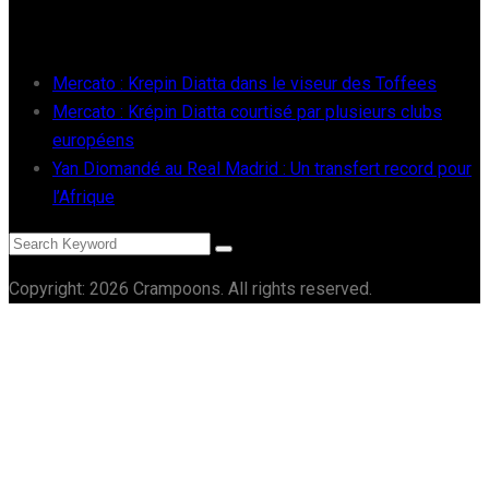
RÉCENTS
Mercato : Krepin Diatta dans le viseur des Toffees
Mercato : Krépin Diatta courtisé par plusieurs clubs
européens
Yan Diomandé au Real Madrid : Un transfert record pour
l’Afrique
Copyright: 2026 Crampoons. All rights reserved.