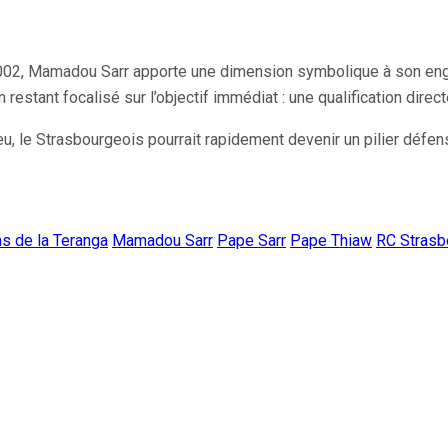
AN 2002, Mamadou Sarr apporte une dimension symbolique à son en
n restant focalisé sur l’objectif immédiat : une qualification dire
u, le Strasbourgeois pourrait rapidement devenir un pilier défens
ns de la Teranga
Mamadou Sarr
Pape Sarr
Pape Thiaw
RC Strasb