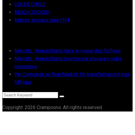
COUPE D’ASIE
BEACH SOCCER
Matchs amicaux date FIFA
RÉCENTS
Mercato : Krepin Diatta dans le viseur des Toffees
Mercato : Krépin Diatta courtisé par plusieurs clubs
européens
Yan Diomandé au Real Madrid : Un transfert record pour
l’Afrique
Copyright: 2026 Crampoons. All rights reserved.