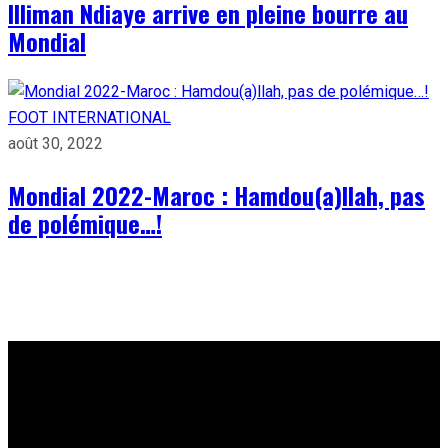
Illiman Ndiaye arrive en pleine bourre au
Mondial
FOOT INTERNATIONAL
août 30, 2022
Mondial 2022-Maroc : Hamdou(a)llah, pas
de polémique…!
À PROPOS