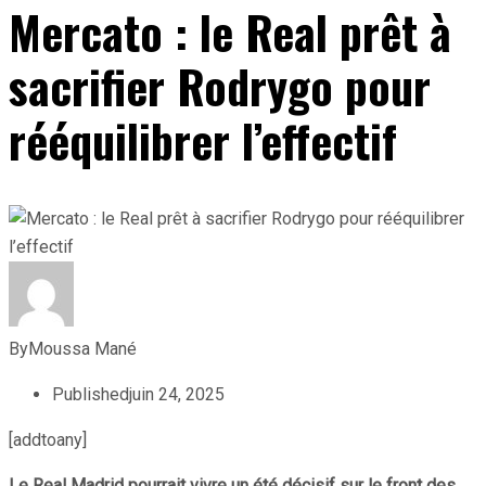
Mercato : le Real prêt à
sacrifier Rodrygo pour
rééquilibrer l’effectif
By
Moussa Mané
Published
juin 24, 2025
[addtoany]
Le Real Madrid pourrait vivre un été décisif sur le front des