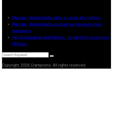
RÉCENTS
Mercato : Krepin Diatta dans le viseur des Toffees
Mercato : Krépin Diatta courtisé par plusieurs clubs
européens
Yan Diomandé au Real Madrid : Un transfert record pour
l’Afrique
Copyright: 2026 Crampoons. All rights reserved.