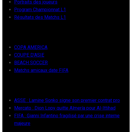
Portraits des joueurs
Program Championnat L1
Résultats des Matchs L1
FOOT INTER
COPA AMERICA
COUPE D’ASIE
BEACH SOCCER
Matchs amicaux date FIFA
RÉCENTS
ASSE : Lamine Sonko signe son premier contrat pro
Mercato : Dion Lopy quitte Almería pour Al-Ittihad
FIFA : Gianni Infantino fragilisé par une crise interne
majeure