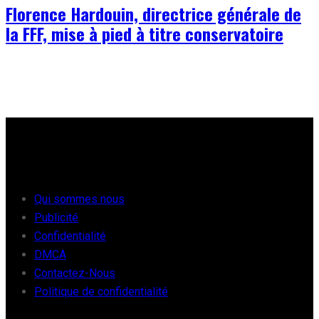
Florence Hardouin, directrice générale de
la FFF, mise à pied à titre conservatoire
À PROPOS
Qui sommes nous
Publicité
Confidentialité
DMCA
Contactez-Nous
Politique de confidentialité