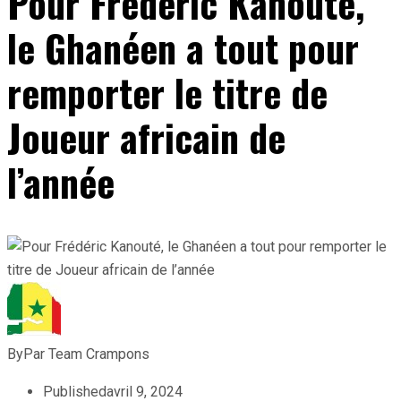
Pour Frédéric Kanouté,
le Ghanéen a tout pour
remporter le titre de
Joueur africain de
l’année
By
Par Team Crampons
Published
avril 9, 2024