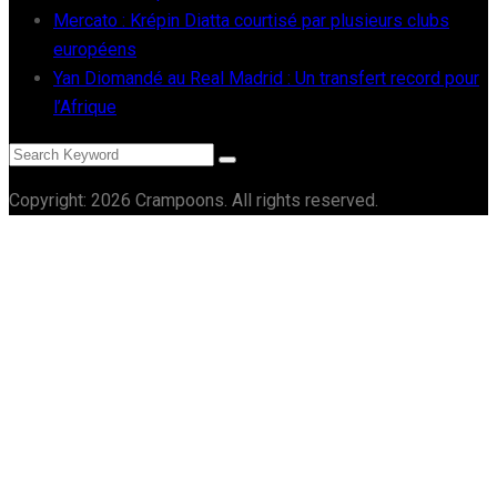
Mercato : Krépin Diatta courtisé par plusieurs clubs
européens
Yan Diomandé au Real Madrid : Un transfert record pour
l’Afrique
Copyright: 2026 Crampoons. All rights reserved.