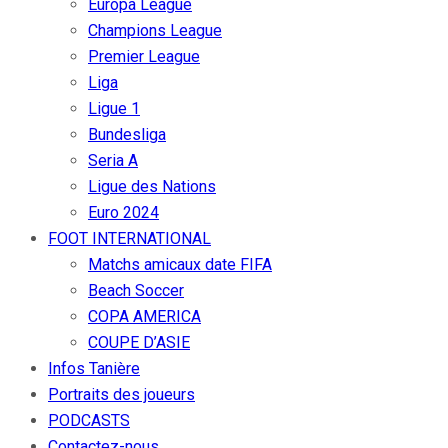
Europa League
Champions League
Premier League
Liga
Ligue 1
Bundesliga
Seria A
Ligue des Nations
Euro 2024
FOOT INTERNATIONAL
Matchs amicaux date FIFA
Beach Soccer
COPA AMERICA
COUPE D’ASIE
Infos Tanière
Portraits des joueurs
PODCASTS
Contactez-nous