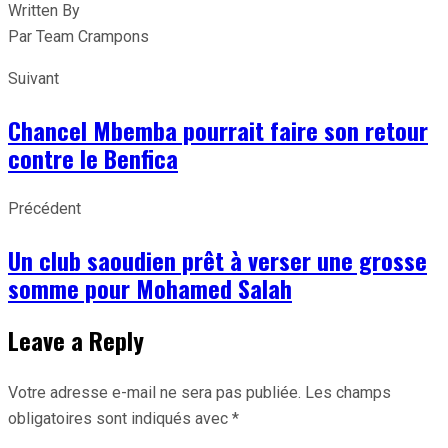
Written By
Par Team Crampons
Suivant
Chancel Mbemba pourrait faire son retour
contre le Benfica
Précédent
Un club saoudien prêt à verser une grosse
somme pour Mohamed Salah
Leave a Reply
Votre adresse e-mail ne sera pas publiée.
Les champs
obligatoires sont indiqués avec
*