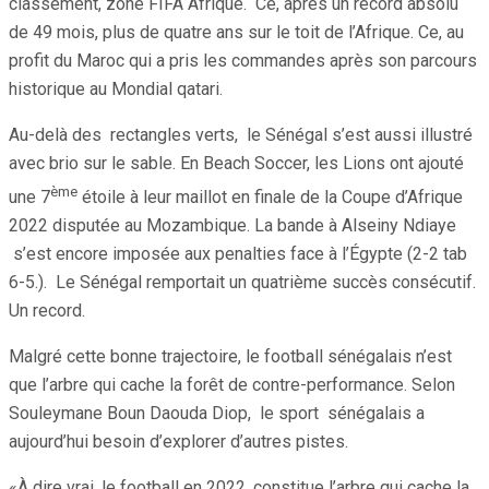
classement, zone FIFA Afrique. Ce, après un record absolu
de 49 mois, plus de quatre ans sur le toit de l’Afrique. Ce, au
profit du Maroc qui a pris les commandes après son parcours
historique au Mondial qatari.
Au-delà des rectangles verts, le Sénégal s’est aussi illustré
avec brio sur le sable. En Beach Soccer, les Lions ont ajouté
ème
une 7
étoile à leur maillot en finale de la Coupe d’Afrique
2022 disputée au Mozambique. La bande à Alseiny Ndiaye
s’est encore imposée aux penalties face à l’Égypte (2-2 tab
6-5.). Le Sénégal remportait un quatrième succès consécutif.
Un record.
Malgré cette bonne trajectoire, le football sénégalais n’est
que l’arbre qui cache la forêt de contre-performance. Selon
Souleymane Boun Daouda Diop, le sport sénégalais a
aujourd’hui besoin d’explorer d’autres pistes.
«À dire vrai, le football en 2022, constitue l’arbre qui cache la