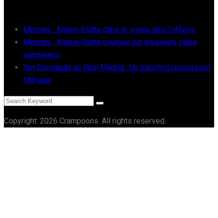
RÉCENTS
Mercato : Krepin Diatta dans le viseur des Toffees
Mercato : Krépin Diatta courtisé par plusieurs clubs
européens
Yan Diomandé au Real Madrid : Un transfert record pour
l’Afrique
Copyright: 2026 Crampoons. All rights reserved.