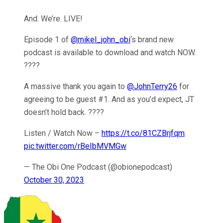
And. We’re. LIVE!
Episode 1 of
@mikel_john_obi
‘s brand new
podcast is available to download and watch NOW.
????
A massive thank you again to
@JohnTerry26
for
agreeing to be guest #1. And as you’d expect, JT
doesn’t hold back. ????
Listen / Watch Now –
https://t.co/81CZBrjfqm
.
pic.twitter.com/rBeIbMVMGw
— The Obi One Podcast (@obionepodcast)
October 30, 2023