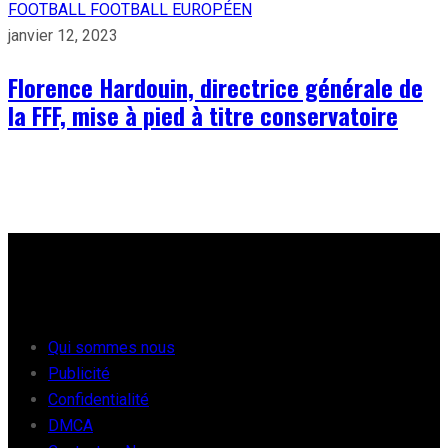
FOOTBALL
FOOTBALL EUROPÉEN
janvier 12, 2023
Florence Hardouin, directrice générale de
la FFF, mise à pied à titre conservatoire
À PROPOS
Qui sommes nous
Publicité
Confidentialité
DMCA