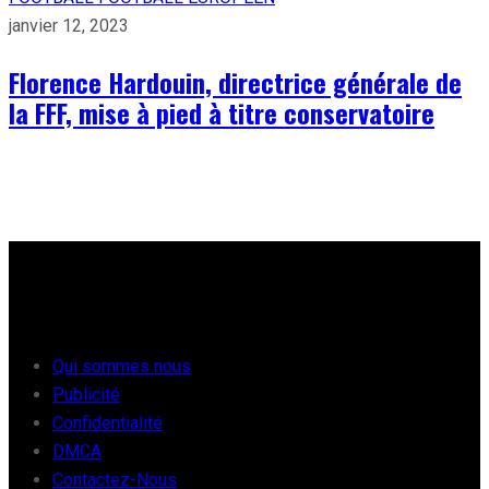
janvier 12, 2023
Florence Hardouin, directrice générale de
la FFF, mise à pied à titre conservatoire
À PROPOS
Qui sommes nous
Publicité
Confidentialité
DMCA
Contactez-Nous