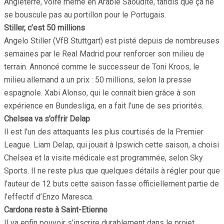
Angleterre, voire même en Arabie Saoudite, tandis que ça ne
se bouscule pas au portillon pour le Portugais.
Stiller, c’est 50 millions
Angelo Stiller (VfB Stuttgart) est pisté depuis de nombreuses
semaines par le Real Madrid pour renforcer son milieu de
terrain. Annoncé comme le successeur de Toni Kroos, le
milieu allemand a un prix : 50 millions, selon la presse
espagnole. Xabi Alonso, qui le connaît bien grâce à son
expérience en Bundesliga, en a fait l’une de ses priorités.
Chelsea va s’offrir Delap
Il est l’un des attaquants les plus courtisés de la Premier
League. Liam Delap, qui jouait à Ipswich cette saison, a choisi
Chelsea et la visite médicale est programmée, selon Sky
Sports. Il ne reste plus que quelques détails à régler pour que
l’auteur de 12 buts cette saison fasse officiellement partie de
l’effectif d’Enzo Maresca.
Cardona reste à Saint-Etienne
Il va enfin pouvoir s’inscrire durablement dans le projet