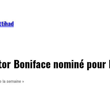
ttihad
tor Boniface nominé pour l