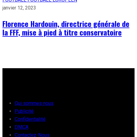
janvier 12, 2023
Florence Hardouin, directrice générale de
la FFF, mise à pied à titre conservatoire
À PROPOS
Qui sommes nous
Publicité
Confidentialité
DMCA
Contactez-Nous