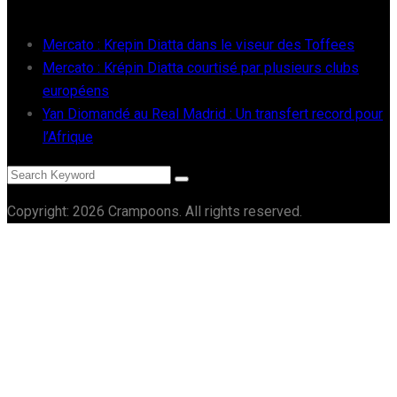
RÉCENTS
Mercato : Krepin Diatta dans le viseur des Toffees
Mercato : Krépin Diatta courtisé par plusieurs clubs
européens
Yan Diomandé au Real Madrid : Un transfert record pour
l’Afrique
Copyright: 2026 Crampoons. All rights reserved.